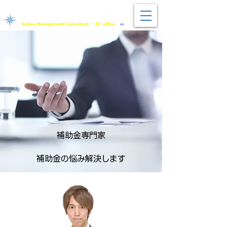
経済産業省 九州経済産業局長 認定​経営革新等支援機関
​補助金専門家
​補助金の悩み解決します