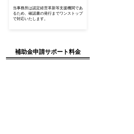
​当事務所は認定経営革新等支援機関であ
るため、確認書の発行までワンストップ
で対応いたします。
補助金申請サポート料金
着手金
100,000円～300,000円
着手時にお支払い
成功報酬
​受給予定額の10％～15％
​採択発表後のお支払い
（
最低報酬額100万円）